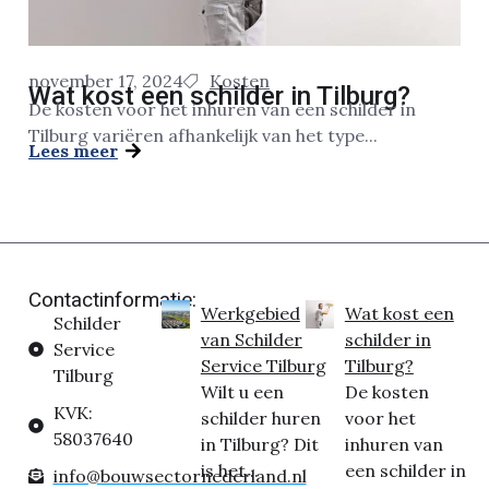
november 17, 2024
Kosten
Wat kost een schilder in Tilburg?
De kosten voor het inhuren van een schilder in
Tilburg variëren afhankelijk van het type...
Lees meer
Contactinformatie:
Werkgebied
Wat kost een
Schilder
van Schilder
schilder in
Service
Service Tilburg
Tilburg?
Tilburg
Wilt u een
De kosten
KVK:
schilder huren
voor het
58037640
in Tilburg? Dit
inhuren van
is het...
een schilder in
info@bouwsectornederland.nl