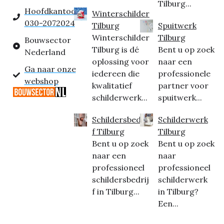
Tilburg...
Hoofdkantoor:
Winterschilder
030-2072024
Tilburg
Spuitwerk
Winterschilder
Tilburg
Bouwsector
Tilburg is dé
Bent u op zoek
Nederland
oplossing voor
naar een
Ga naar onze
iedereen die
professionele
webshop
kwalitatief
partner voor
schilderwerk...
spuitwerk...
Schildersbedrij
Schilderwerk
f Tilburg
Tilburg
Bent u op zoek
Bent u op zoek
naar een
naar
professioneel
professioneel
schildersbedrij
schilderwerk
f in Tilburg...
in Tilburg?
Een...