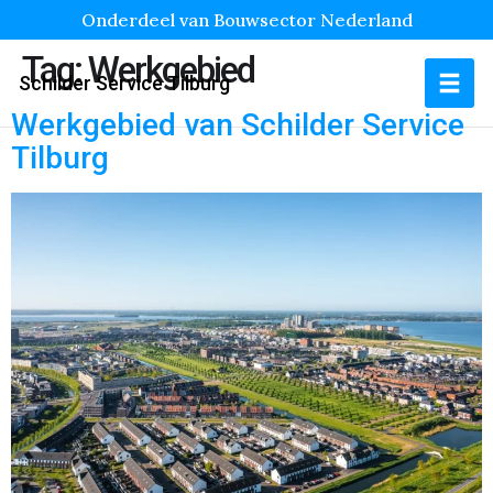
Onderdeel van Bouwsector Nederland
Tag:
Werkgebied
Schilder Service Tilburg
Werkgebied van Schilder Service
Tilburg