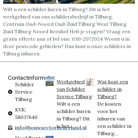
Wilt u een schilder huren in Tilburg? Dit is het
werkgebied van ons schildersbedrijf in Tilburg.
Centrum Oud-Noord Oud-Zuid Tilburg West Tilburg
Zuid Tilburg Noord Reeshof Heb je vragen? Vraag een
gratis offerte aan of bel ons: 030-2072024 Woont u in
deze postcode gebieden? Dan kunt u onze schilders in
Tilburg inhuren.
Contactinformatie:
Werkgebied
Wat kost een
Schilder
van Schilder
schilder in
Service
Service Tilburg
Tilburg?
Tilburg
Wilt u een
De kosten
KVK:
schilder huren
voor het
58037640
in Tilburg? Dit
inhuren van
is het...
een schilder in
info@bouwsectornederland.nl
Tilburg...