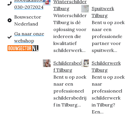
Hoofdkantoor:
Winterschilder
030-2072024
Tilburg
Spuitwerk
Winterschilder
Tilburg
Bouwsector
Tilburg is dé
Bent u op zoek
Nederland
oplossing voor
naar een
Ga naar onze
iedereen die
professionele
webshop
kwalitatief
partner voor
schilderwerk...
spuitwerk...
Schildersbedrij
Schilderwerk
f Tilburg
Tilburg
Bent u op zoek
Bent u op zoek
naar een
naar
professioneel
professioneel
schildersbedrij
schilderwerk
f in Tilburg...
in Tilburg?
Een...