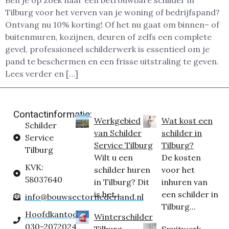
Ben je op zoek naar een betrouwbare schilder in
Tilburg voor het verven van je woning of bedrijfspand?
Ontvang nu 10% korting! Of het nu gaat om binnen– of
buitenmuren, kozijnen, deuren of zelfs een complete
gevel, professioneel schilderwerk is essentieel om je
pand te beschermen en een frisse uitstraling te geven.
Lees verder en […]
Contactinformatie:
Werkgebied
Wat kost een
Schilder
van Schilder
schilder in
Service
Service Tilburg
Tilburg?
Tilburg
Wilt u een
De kosten
KVK:
schilder huren
voor het
58037640
in Tilburg? Dit
inhuren van
is het...
een schilder in
info@bouwsectornederland.nl
Tilburg...
Hoofdkantoor:
Winterschilder
030-2072024
Tilburg
Spuitwerk