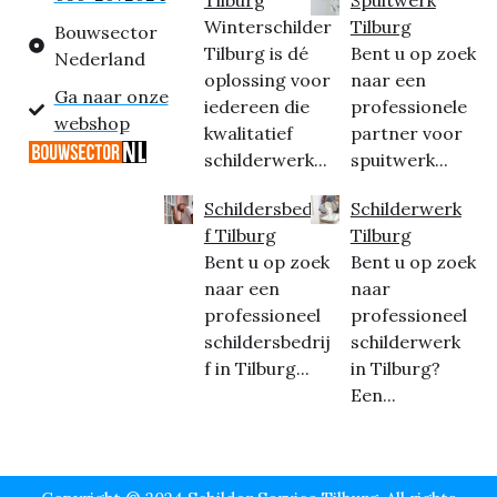
Winterschilder
Tilburg
Bouwsector
Tilburg is dé
Bent u op zoek
Nederland
oplossing voor
naar een
Ga naar onze
iedereen die
professionele
webshop
kwalitatief
partner voor
schilderwerk...
spuitwerk...
Schildersbedrij
Schilderwerk
f Tilburg
Tilburg
Bent u op zoek
Bent u op zoek
naar een
naar
professioneel
professioneel
schildersbedrij
schilderwerk
f in Tilburg...
in Tilburg?
Een...