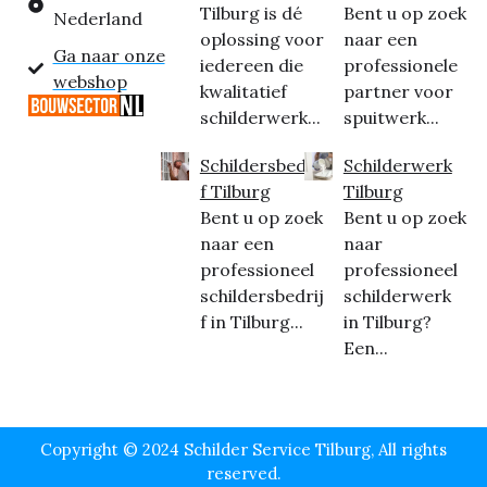
Tilburg is dé
Bent u op zoek
Nederland
oplossing voor
naar een
Ga naar onze
iedereen die
professionele
webshop
kwalitatief
partner voor
schilderwerk...
spuitwerk...
Schildersbedrij
Schilderwerk
f Tilburg
Tilburg
Bent u op zoek
Bent u op zoek
naar een
naar
professioneel
professioneel
schildersbedrij
schilderwerk
f in Tilburg...
in Tilburg?
Een...
Copyright © 2024 Schilder Service Tilburg, All rights
reserved.