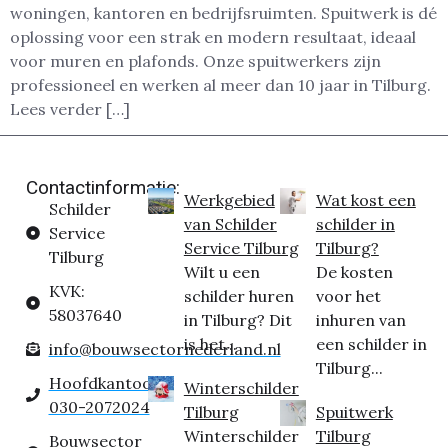
woningen, kantoren en bedrijfsruimten. Spuitwerk is dé
oplossing voor een strak en modern resultaat, ideaal
voor muren en plafonds. Onze spuitwerkers zijn
professioneel en werken al meer dan 10 jaar in Tilburg.
Lees verder […]
Contactinformatie:
Werkgebied
Wat kost een
Schilder
van Schilder
schilder in
Service
Service Tilburg
Tilburg?
Tilburg
Wilt u een
De kosten
KVK:
schilder huren
voor het
58037640
in Tilburg? Dit
inhuren van
is het...
een schilder in
info@bouwsectornederland.nl
Tilburg...
Hoofdkantoor:
Winterschilder
030-2072024
Tilburg
Spuitwerk
Winterschilder
Tilburg
Bouwsector