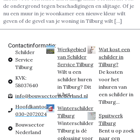
de ondergrond tegen beschadigingen en slijtage. Of je
nu een muur in je woonkamer een nieuwe kleur wilt
geven of de gevel van je woning in Tilburg wilt […]
Contactinformatie:
Werkgebied
Wat kost een
Schilder
van Schilder
schilder in
Service
Service Tilburg
Tilburg?
Tilburg
Wilt u een
De kosten
KVK:
schilder huren
voor het
58037640
in Tilburg? Dit
inhuren van
is het...
een schilder in
info@bouwsectornederland.nl
Tilburg...
Hoofdkantoor:
Winterschilder
030-2072024
Tilburg
Spuitwerk
Winterschilder
Tilburg
Bouwsector
Tilburg is dé
Bent u op zoek
Nederland
oplossing voor
naar een