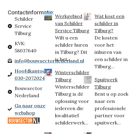
Contactinformatie:
Werkgebied
Wat kost een
Schilder
van Schilder
schilder in
Service
Service Tilburg
Tilburg?
Tilburg
Wilt u een
De kosten
KVK:
schilder huren
voor het
58037640
in Tilburg? Dit
inhuren van
is het...
een schilder in
info@bouwsectornederland.nl
Tilburg...
Hoofdkantoor:
Winterschilder
030-2072024
Tilburg
Spuitwerk
Winterschilder
Tilburg
Bouwsector
Tilburg is dé
Bent u op zoek
Nederland
oplossing voor
naar een
Ga naar onze
iedereen die
professionele
webshop
kwalitatief
partner voor
schilderwerk...
spuitwerk...