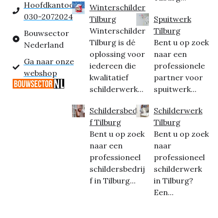
Hoofdkantoor:
Winterschilder
030-2072024
Tilburg
Spuitwerk
Winterschilder
Tilburg
Bouwsector
Tilburg is dé
Bent u op zoek
Nederland
oplossing voor
naar een
Ga naar onze
iedereen die
professionele
webshop
kwalitatief
partner voor
schilderwerk...
spuitwerk...
Schildersbedrij
Schilderwerk
f Tilburg
Tilburg
Bent u op zoek
Bent u op zoek
naar een
naar
professioneel
professioneel
schildersbedrij
schilderwerk
f in Tilburg...
in Tilburg?
Een...