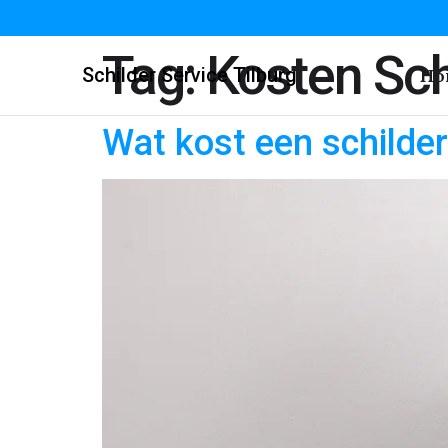
Tag:
Kosten Sch
Schilder Service Tilburg
Ho
Wat kost een schilder