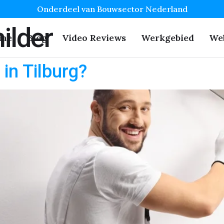
Onderdeel van Bouwsector Nederland
ilder
me
Blog
Video Reviews
Werkgebied
We
 in Tilburg?