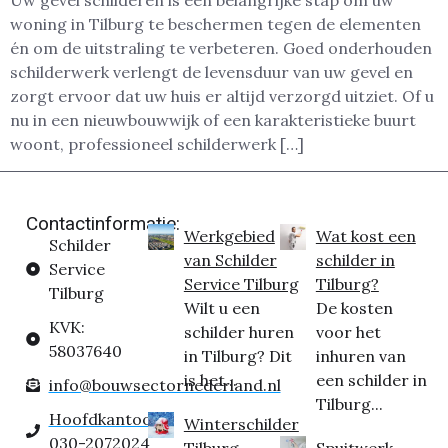
Uw gevel schilderen is een belangrijke stap om uw
woning in Tilburg te beschermen tegen de elementen
én om de uitstraling te verbeteren. Goed onderhouden
schilderwerk verlengt de levensduur van uw gevel en
zorgt ervoor dat uw huis er altijd verzorgd uitziet. Of u
nu in een nieuwbouwwijk of een karakteristieke buurt
woont, professioneel schilderwerk […]
Contactinformatie:
Werkgebied
Wat kost een
Schilder
van Schilder
schilder in
Service
Service Tilburg
Tilburg?
Tilburg
Wilt u een
De kosten
KVK:
schilder huren
voor het
58037640
in Tilburg? Dit
inhuren van
is het...
een schilder in
info@bouwsectornederland.nl
Tilburg...
Hoofdkantoor:
Winterschilder
030-2072024
Tilburg
Spuitwerk