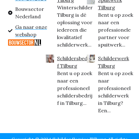
Winterschilder
Tilburg
Bouwsector
Tilburg is dé
Bent u op zoek
Nederland
oplossing voor
naar een
Ga naar onze
iedereen die
professionele
webshop
kwalitatief
partner voor
schilderwerk...
spuitwerk...
Schildersbedrij
Schilderwerk
f Tilburg
Tilburg
Bent u op zoek
Bent u op zoek
naar een
naar
professioneel
professioneel
schildersbedrij
schilderwerk
f in Tilburg...
in Tilburg?
Een...