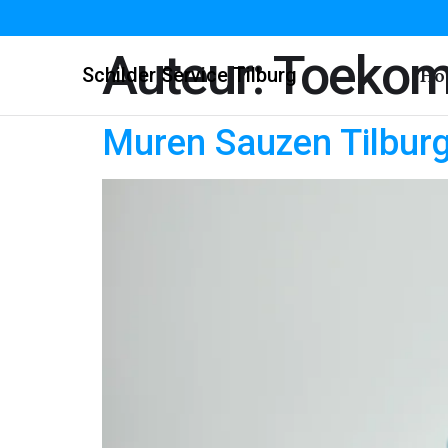
Auteur:
Toekom
Schilder Service Tilburg
Ho
Muren Sauzen Tilbur