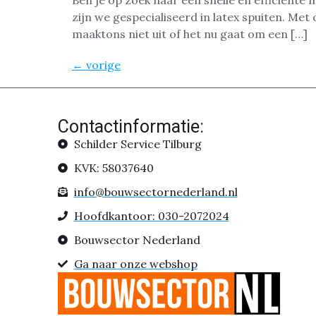
Ben je op zoek naar een snelle en efficiënte 
zijn we gespecialiseerd in latex spuiten. Me
maaktons niet uit of het nu gaat om een […]
←
vorige
Contactinformatie:
Schilder Service Tilburg
KVK: 58037640
info@bouwsectornederland.nl
Hoofdkantoor: 030-2072024
Bouwsector Nederland
Ga naar onze webshop